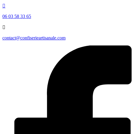

06 03 58 33 65

contact@confiserieartisanale.com