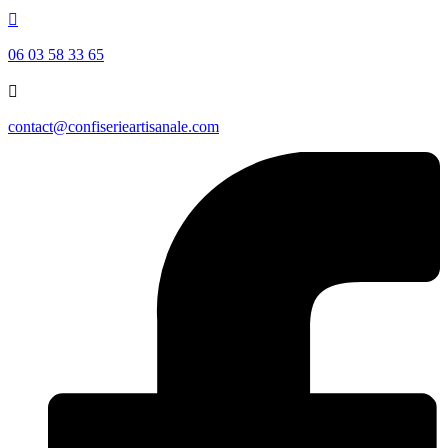

06 03 58 33 65

contact@confiserieartisanale.com