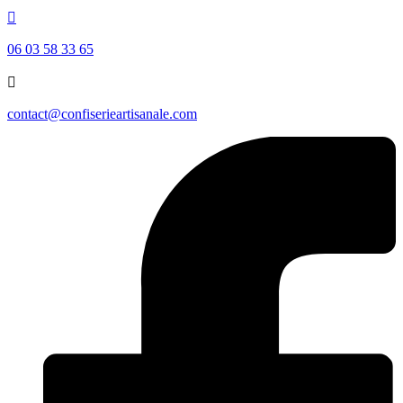

06 03 58 33 65

contact@confiserieartisanale.com