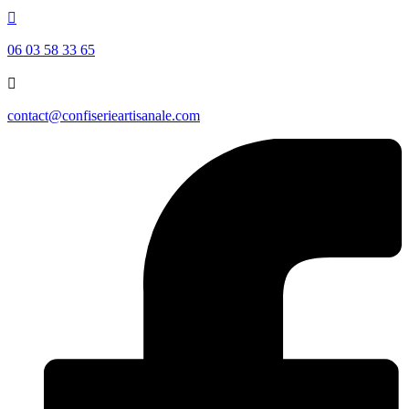

06 03 58 33 65

contact@confiserieartisanale.com