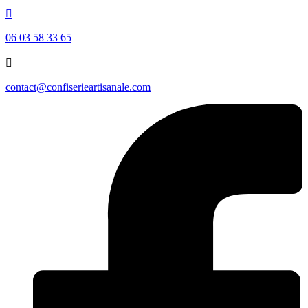

06 03 58 33 65

contact@confiserieartisanale.com